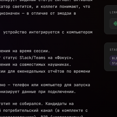
DevOps-услуги — CI/CD, автоматизация 
катор светится, и коллеги понимают, что
WooCommerce
днозначен — в отличие от эмодзи в
LIN
Blockchain-разработка — смарт-контрак
, устройство интегрируется с компьютером
Docker и Kubernetes — услуги контейне
Разработка ChatGPT и LLM-интеграций
STA
ления на время сессии.
Разработка Telegram Mini Apps и ботов
т статус Slack/Teams на «Фокус».
BL
Fractional CTO
Sl
ления на совместимых наушниках.
сии для еженедельных отчётов по времени
Защита интернет-магазина от ботов и D
мно — телефон или компьютер для запуска
онизирует данные при подключении.
тотип не собирался. Кандидаты на
й потребительский канал (в комплекте с